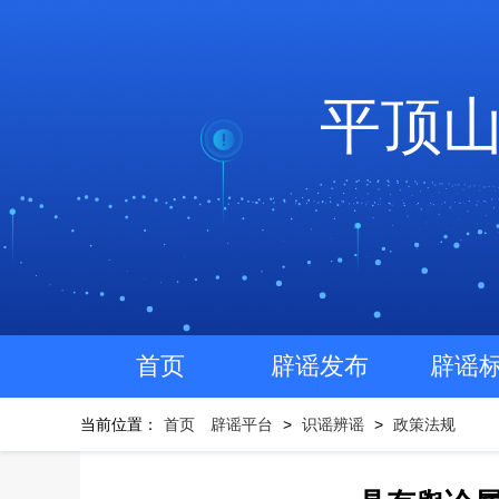
平顶
首页
辟谣发布
辟谣
当前位置：
首页
辟谣平台
>
识谣辨谣
>
政策法规